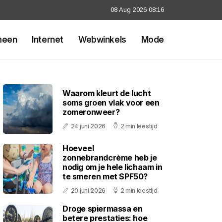
08 Aug 2026 08:16
meen
Internet
Webwinkels
Mode
Waarom kleurt de lucht
soms groen vlak voor een
zomeronweer?
24 juni 2026
2 min leestijd
Hoeveel
zonnebrandcrème heb je
nodig om je hele lichaam in
te smeren met SPF50?
20 juni 2026
2 min leestijd
Droge spiermassa en
betere prestaties: hoe