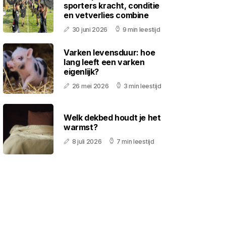
sporters kracht, conditie
en vetverlies combine
30 juni 2026
9 min leestijd
Varken levensduur: hoe
lang leeft een varken
eigenlijk?
26 mei 2026
3 min leestijd
Welk dekbed houdt je het
warmst?
8 juli 2026
7 min leestijd