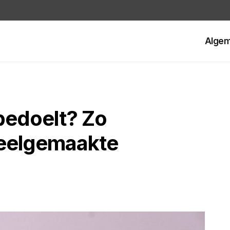
Alge
 bedoelt? Zo
veelgemaakte