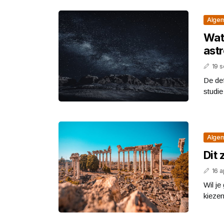
Alge
Wat 
ast
19 
De def
studie
Alge
Dit 
16 a
Wil je
kiezen