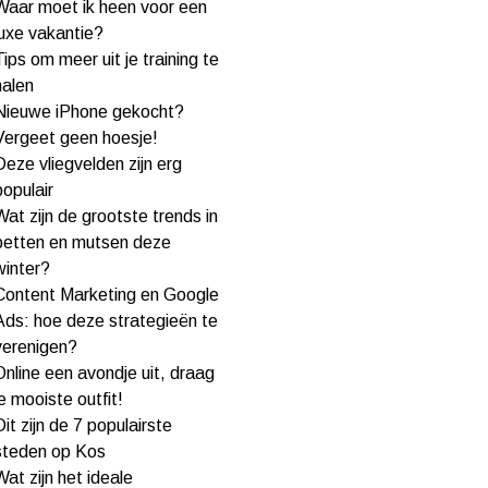
Waar moet ik heen voor een
luxe vakantie?
Tips om meer uit je training te
halen
Nieuwe iPhone gekocht?
Vergeet geen hoesje!
Deze vliegvelden zijn erg
populair
Wat zijn de grootste trends in
petten en mutsen deze
winter?
Content Marketing en Google
Ads: hoe deze strategieën te
verenigen?
Online een avondje uit, draag
je mooiste outfit!
Dit zijn de 7 populairste
steden op Kos
Wat zijn het ideale