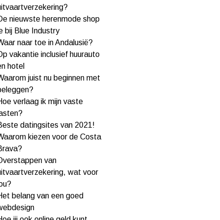
uitvaartverzekering?
De nieuwste herenmode shop
je bij Blue Industry
Waar naar toe in Andalusië?
Op vakantie inclusief huurauto
en hotel
Waarom juist nu beginnen met
beleggen?
Hoe verlaag ik mijn vaste
lasten?
Beste datingsites van 2021!
Waarom kiezen voor de Costa
Brava?
Overstappen van
uitvaartverzekering, wat voor
jou?
Het belang van een goed
webdesign
Hoe jij ook online geld kunt