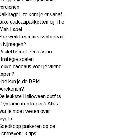
verdienen
Kalknagel, zo kom je er vanaf.
Luxe cadeaupakketten bij The
Wish Label
Hoe werkt een Incassobureau
in Nijmegen?
Roulette met een casino
strategie spelen
Leuke cadeaus voor je vriend
kopen?
Hoe kun je de BPM
berekenen?
De leukste Halloween outfits
Cryptomunten kopen? Alles
wat je moet weten over
crypto
Goedkoop parkeren op de
luchthaven; 3 tips