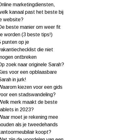
Online marketingdiensten,
welk kanaal past het beste bij
je website?
De beste manier om weer fit
te worden (3 beste tips!)
5 punten op je
vakantiechecklist die niet
mogen ontbreken
Op zoek naar originele Sarah?
Kies voor een opblaasbare
Sarah in jurk!
Waarom kiezen voor een gids
voor een stadswandeling?
Welk merk maakt de beste
tablets in 2023?
Waar moet je rekening mee
houden als je tweedehands
kantoormeubilair koopt?
Wat zijn de voordelen van een