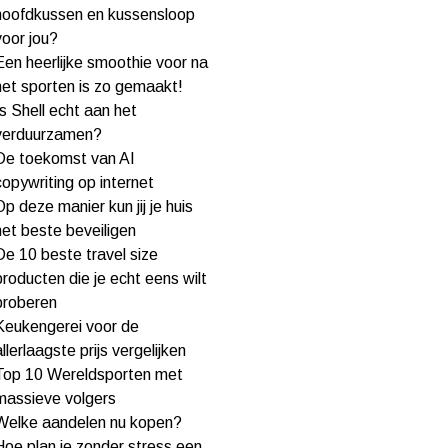
hoofdkussen en kussensloop
voor jou?
Een heerlijke smoothie voor na
het sporten is zo gemaakt!
Is Shell echt aan het
verduurzamen?
De toekomst van AI
copywriting op internet
Op deze manier kun jij je huis
het beste beveiligen
De 10 beste travel size
producten die je echt eens wilt
proberen
Keukengerei voor de
allerlaagste prijs vergelijken
Top 10 Wereldsporten met
massieve volgers
Welke aandelen nu kopen?
Hoe plan je zonder stress een