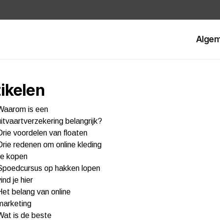
Alge
ikelen
Waarom is een
uitvaartverzekering belangrijk?
Drie voordelen van floaten
Drie redenen om online kleding
te kopen
Spoedcursus op hakken lopen
vind je hier
Het belang van online
marketing
Wat is de beste