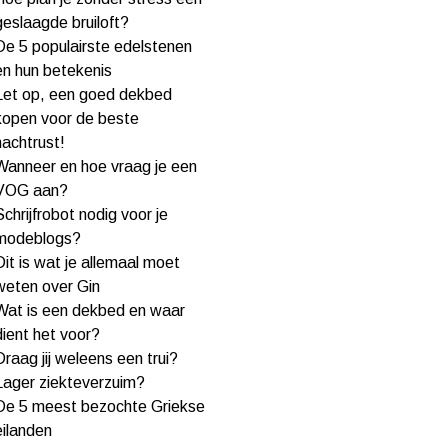
geslaagde bruiloft?
De 5 populairste edelstenen
en hun betekenis
Let op, een goed dekbed
kopen voor de beste
nachtrust!
Wanneer en hoe vraag je een
VOG aan?
Schrijfrobot nodig voor je
modeblogs?
Dit is wat je allemaal moet
weten over Gin
Wat is een dekbed en waar
dient het voor?
Draag jij weleens een trui?
Lager ziekteverzuim?
De 5 meest bezochte Griekse
eilanden