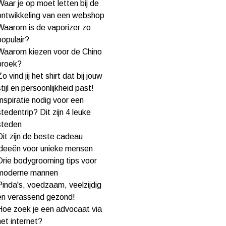
Waar je op moet letten bij de
ontwikkeling van een webshop
Waarom is de vaporizer zo
populair?
Waarom kiezen voor de Chino
broek?
Zo vind jij het shirt dat bij jouw
stijl en persoonlijkheid past!
Inspiratie nodig voor een
stedentrip? Dit zijn 4 leuke
steden
Dit zijn de beste cadeau
ideeën voor unieke mensen
Drie bodygrooming tips voor
moderne mannen
Pinda's, voedzaam, veelzijdig
en verassend gezond!
Hoe zoek je een advocaat via
het internet?