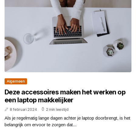
Algemeen
Deze accessoires maken het werken op
een laptop makkelijker
8 februari 2024
2 min leestijd
Als je regelmatig lange dagen achter je laptop doorbrengt, is het
belangrijk om ervoor te zorgen dat...