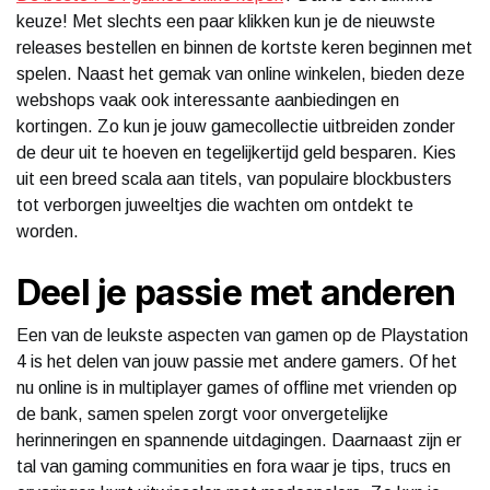
keuze! Met slechts een paar klikken kun je de nieuwste
releases bestellen en binnen de kortste keren beginnen met
spelen. Naast het gemak van online winkelen, bieden deze
webshops vaak ook interessante aanbiedingen en
kortingen. Zo kun je jouw gamecollectie uitbreiden zonder
de deur uit te hoeven en tegelijkertijd geld besparen. Kies
uit een breed scala aan titels, van populaire blockbusters
tot verborgen juweeltjes die wachten om ontdekt te
worden.
Deel je passie met anderen
Een van de leukste aspecten van gamen op de Playstation
4 is het delen van jouw passie met andere gamers. Of het
nu online is in multiplayer games of offline met vrienden op
de bank, samen spelen zorgt voor onvergetelijke
herinneringen en spannende uitdagingen. Daarnaast zijn er
tal van gaming communities en fora waar je tips, trucs en