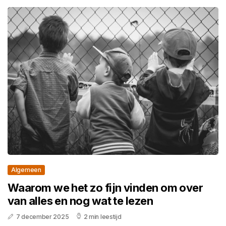
Algemeen
Waarom we het zo fijn vinden om over
van alles en nog wat te lezen
7 december 2025
2 min leestijd