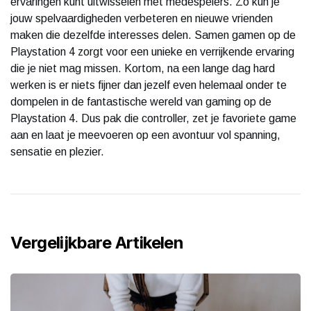
ervaringen kunt uitwisselen met medespelers. Zo kun je
jouw spelvaardigheden verbeteren en nieuwe vrienden
maken die dezelfde interesses delen. Samen gamen op de
Playstation 4 zorgt voor een unieke en verrijkende ervaring
die je niet mag missen. Kortom, na een lange dag hard
werken is er niets fijner dan jezelf even helemaal onder te
dompelen in de fantastische wereld van gaming op de
Playstation 4. Dus pak die controller, zet je favoriete game
aan en laat je meevoeren op een avontuur vol spanning,
sensatie en plezier.
Vergelijkbare Artikelen