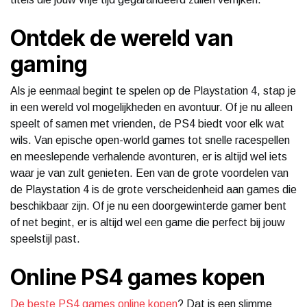
Ontdek de wereld van
gaming
Als je eenmaal begint te spelen op de Playstation 4, stap je
in een wereld vol mogelijkheden en avontuur. Of je nu alleen
speelt of samen met vrienden, de PS4 biedt voor elk wat
wils. Van epische open-world games tot snelle racespellen
en meeslepende verhalende avonturen, er is altijd wel iets
waar je van zult genieten. Een van de grote voordelen van
de Playstation 4 is de grote verscheidenheid aan games die
beschikbaar zijn. Of je nu een doorgewinterde gamer bent
of net begint, er is altijd wel een game die perfect bij jouw
speelstijl past.
Online PS4 games kopen
De beste PS4 games online kopen
? Dat is een slimme