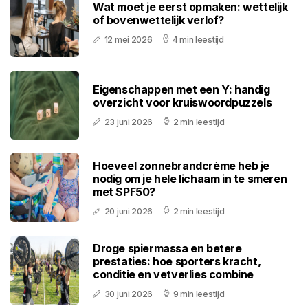
Wat moet je eerst opmaken: wettelijk
of bovenwettelijk verlof?
12 mei 2026
4 min leestijd
Eigenschappen met een Y: handig
overzicht voor kruiswoordpuzzels
23 juni 2026
2 min leestijd
Hoeveel zonnebrandcrème heb je
nodig om je hele lichaam in te smeren
met SPF50?
20 juni 2026
2 min leestijd
Droge spiermassa en betere
prestaties: hoe sporters kracht,
conditie en vetverlies combine
30 juni 2026
9 min leestijd