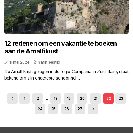
12 redenen om een vakantie te boeken
aan de Amalfikust
11 mei 2024
3 min leestijd
De Amalfikust, gelegen in de regio Campania in Zuid-Italië, staat
bekend om zijn ongerepte schoonhei...
1
2
...
18
19
20
21
22
23
24
25
26
27