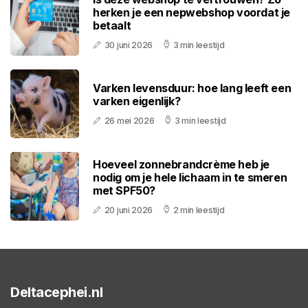
herken je een nepwebshop voordat je
betaalt
30 juni 2026
3 min leestijd
Varken levensduur: hoe lang leeft een
varken eigenlijk?
26 mei 2026
3 min leestijd
Hoeveel zonnebrandcrème heb je
nodig om je hele lichaam in te smeren
met SPF50?
20 juni 2026
2 min leestijd
Deltacephei.nl