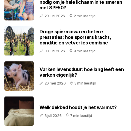
nodig om je hele lichaam in te smeren
met SPF50?
20 juni 2026
2 min leestijd
Droge spiermassa en betere
prestaties: hoe sporters kracht,
conditie en vetverlies combine
30 juni 2026
9 min leestijd
Varken levensduur: hoe lang leeft een
varken eigenlijk?
26 mei 2026
3 min leestijd
Welk dekbed houdt je het warmst?
8 juli 2026
7 min leestijd