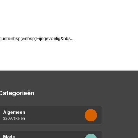
cust&nbsp;&nbsp;Fijngevoelig&nbs...
Categorieën
Algemeen
320 Artikelen
Mode