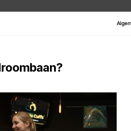
Alge
 droombaan?