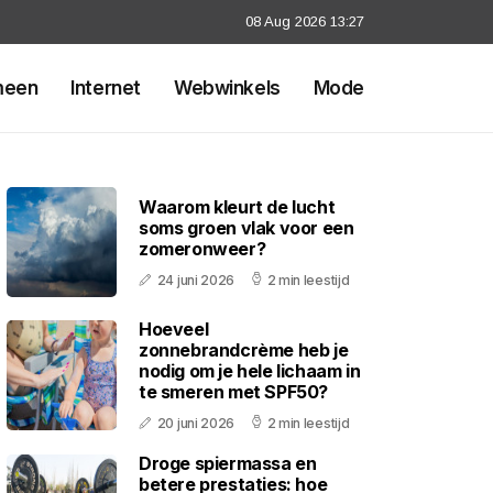
08 Aug 2026 13:27
meen
Internet
Webwinkels
Mode
Waarom kleurt de lucht
soms groen vlak voor een
zomeronweer?
24 juni 2026
2 min leestijd
Hoeveel
zonnebrandcrème heb je
nodig om je hele lichaam in
te smeren met SPF50?
20 juni 2026
2 min leestijd
Droge spiermassa en
betere prestaties: hoe