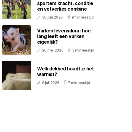
sporters kracht, conditie
en vetverlies combine
30 juni 2026
9 min leestijd
Varken levensduur: hoe
lang leeft een varken
eigenlijk?
26 mei 2026
3 min leestijd
Welk dekbed houdt je het
warmst?
8 juli 2026
7 min leestijd