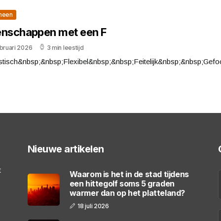
meen
enschappen met een F
bruari 2026
3 min leestijd
stisch&nbsp;&nbsp;Flexibel&nbsp;&nbsp;Feitelijk&nbsp;&nbsp;Gefo
Nieuwe artikelen
t
Waarom is het in de stad tijdens
een hittegolf soms 5 graden
warmer dan op het platteland?
18 juli 2026