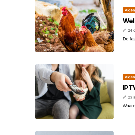
Alge
Wel
24 
De fas
Alge
IPTV
23 
Waarom