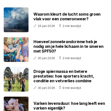
Waarom kleurt de lucht soms groen
vlak voor een zomeronweer?
24 juni 2026
2 min leestijd
Hoeveel zonnebrandcrème heb je
nodig om je hele lichaam in te smeren
met SPF50?
20 juni 2026
2 min leestijd
Droge spiermassa en betere
prestaties: hoe sporters kracht,
conditie en vetverlies combine
30 juni 2026
9 min leestijd
Varken levensduur: hoe lang leeft een
varken eigenlijk?