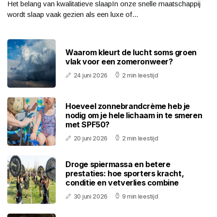
Het belang van kwalitatieve slaapIn onze snelle maatschappij
wordt slaap vaak gezien als een luxe of...
Waarom kleurt de lucht soms groen
vlak voor een zomeronweer?
24 juni 2026
2 min leestijd
Hoeveel zonnebrandcrème heb je
nodig om je hele lichaam in te smeren
met SPF50?
20 juni 2026
2 min leestijd
Droge spiermassa en betere
prestaties: hoe sporters kracht,
conditie en vetverlies combine
30 juni 2026
9 min leestijd