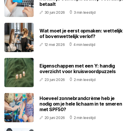
betaalt
30 juni 2026
3 min leestijd
Wat moet je eerst opmaken: wettelijk
of bovenwettelijk verlof?
12 mei 2026
4 min leestijd
Eigenschappen met een Y: handig
overzicht voor kruiswoordpuzzels
23 juni 2026
2 min leestijd
Hoeveel zonnebrandcrème heb je
nodig om je hele lichaam in te smeren
met SPF50?
20 juni 2026
2 min leestijd