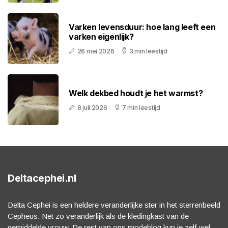
Varken levensduur: hoe lang leeft een
varken eigenlijk?
26 mei 2026
3 min leestijd
Welk dekbed houdt je het warmst?
8 juli 2026
7 min leestijd
Deltacephei.nl
Delta Cephei is een heldere veranderlijke ster in het sterrenbeeld
Cepheus. Net zo veranderlijk als de kledingkast van de
gemiddelde vrouw. De rest van ons modeblog kun je zelf wel