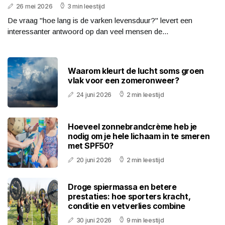
26 mei 2026
3 min leestijd
De vraag "hoe lang is de varken levensduur?" levert een
interessanter antwoord op dan veel mensen de...
Waarom kleurt de lucht soms groen
vlak voor een zomeronweer?
24 juni 2026
2 min leestijd
Hoeveel zonnebrandcrème heb je
nodig om je hele lichaam in te smeren
met SPF50?
20 juni 2026
2 min leestijd
Droge spiermassa en betere
prestaties: hoe sporters kracht,
conditie en vetverlies combine
30 juni 2026
9 min leestijd