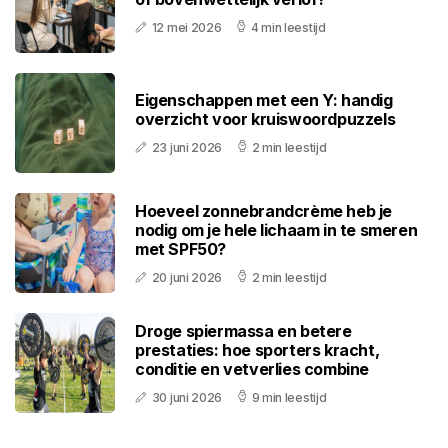
12 mei 2026
4 min leestijd
Eigenschappen met een Y: handig
overzicht voor kruiswoordpuzzels
23 juni 2026
2 min leestijd
Hoeveel zonnebrandcrème heb je
nodig om je hele lichaam in te smeren
met SPF50?
20 juni 2026
2 min leestijd
Droge spiermassa en betere
prestaties: hoe sporters kracht,
conditie en vetverlies combine
30 juni 2026
9 min leestijd