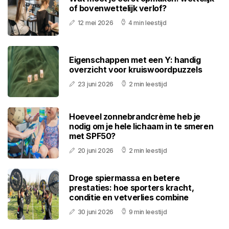
of bovenwettelijk verlof?
12 mei 2026
4 min leestijd
Eigenschappen met een Y: handig
overzicht voor kruiswoordpuzzels
23 juni 2026
2 min leestijd
Hoeveel zonnebrandcrème heb je
nodig om je hele lichaam in te smeren
met SPF50?
20 juni 2026
2 min leestijd
Droge spiermassa en betere
prestaties: hoe sporters kracht,
conditie en vetverlies combine
30 juni 2026
9 min leestijd