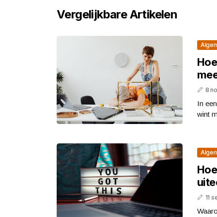
Vergelijkbare Artikelen
Alge
Hoe
mee
8 n
In een
wint m
Alge
Hoe 
uit
11 
Waarom