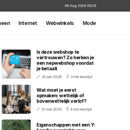
06 Aug 2026 09:29
meen
Internet
Webwinkels
Mode
Is deze webshop te
vertrouwen? Zo herken je
een nepwebshop voordat
je betaalt
30 juni 2026
3 min leestijd
Wat moet je eerst
opmaken: wettelijk of
bovenwettelijk verlof?
12 mei 2026
4 min leestijd
Eigenschappen met een Y: