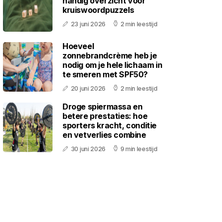
handig overzicht voor
kruiswoordpuzzels
23 juni 2026
2 min leestijd
Hoeveel
zonnebrandcrème heb je
nodig om je hele lichaam in
te smeren met SPF50?
20 juni 2026
2 min leestijd
Droge spiermassa en
betere prestaties: hoe
sporters kracht, conditie
en vetverlies combine
30 juni 2026
9 min leestijd