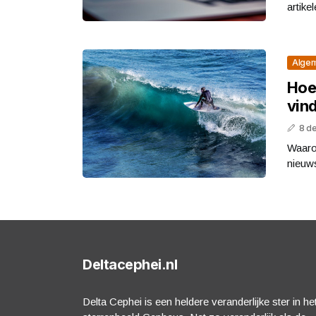
artike
Alge
Hoe 
vind
8 d
Waarom
nieuws
Deltacephei.nl
Delta Cephei is een heldere veranderlijke ster in he