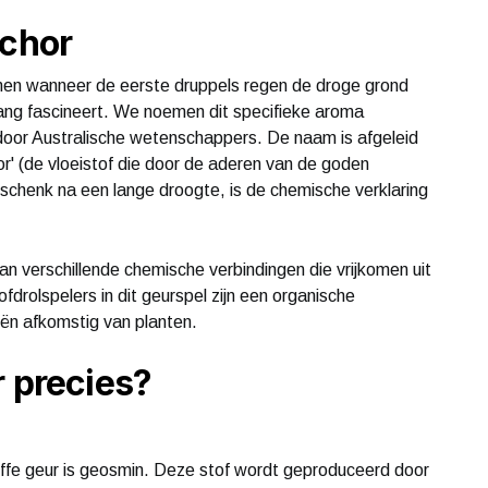
ichor
emen wanneer de eerste druppels regen de droge grond
ang fascineert. We noemen dit specifieke aroma
 door Australische wetenschappers. De naam is afgeleid
or' (de vloeistof die door de aderen van de goden
eschenk na een lange droogte, is de chemische verklaring
van verschillende chemische verbindingen die vrijkomen uit
rolspelers in dit geurspel zijn een organische
ën afkomstig van planten.
r precies?
ffe geur is geosmin. Deze stof wordt geproduceerd door