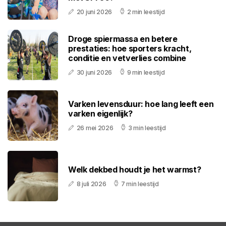
20 juni 2026
2 min leestijd
Droge spiermassa en betere
prestaties: hoe sporters kracht,
conditie en vetverlies combine
30 juni 2026
9 min leestijd
Varken levensduur: hoe lang leeft een
varken eigenlijk?
26 mei 2026
3 min leestijd
Welk dekbed houdt je het warmst?
8 juli 2026
7 min leestijd